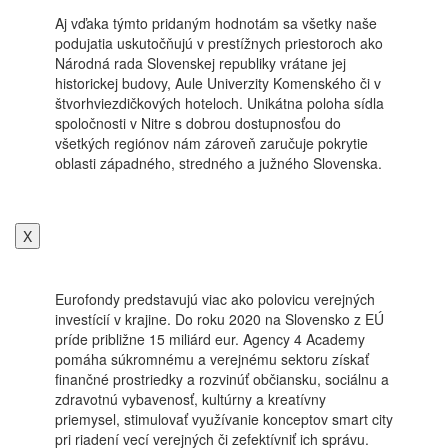
Aj vďaka týmto pridaným hodnotám sa všetky naše
podujatia uskutočňujú v prestížnych priestoroch ako
Národná rada Slovenskej republiky vrátane jej
historickej budovy, Aule Univerzity Komenského či v
štvorhviezdičkových hoteloch. Unikátna poloha sídla
spoločnosti v Nitre s dobrou dostupnosťou do
všetkých regiónov nám zároveň zaručuje pokrytie
oblasti západného, stredného a južného Slovenska.
X
Eurofondy predstavujú viac ako polovicu verejných
investícií v krajine. Do roku 2020 na Slovensko z EÚ
príde približne 15 miliárd eur. Agency 4 Academy
pomáha súkromnému a verejnému sektoru získať
finančné prostriedky a rozvinúť občiansku, sociálnu a
zdravotnú vybavenosť, kultúrny a kreatívny
priemysel, stimulovať využívanie konceptov smart city
pri riadení vecí verejných či zefektívniť ich správu.