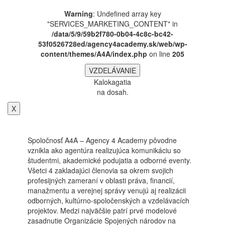
Warning
: Undefined array key
"SERVICES_MARKETING_CONTENT" in
/data/5/9/59b2f780-0b04-4c8c-bc42-
53f0526728ed/agency4academy.sk/web/wp-
content/themes/A4A/index.php
on line
205
VZDELÁVANIE
Kalokagatia
na dosah.
X
Spoločnosť A4A – Agency 4 Academy pôvodne
vznikla ako agentúra realizujúca komunikáciu so
študentmi, akademické podujatia a odborné eventy.
Všetci 4 zakladajúci členovia sa okrem svojich
profesijných zameraní v oblasti práva, financií,
manažmentu a verejnej správy venujú aj realizácii
odborných, kultúrno-spoločenských a vzdelávacích
projektov. Medzi najväčšie patrí prvé modelové
zasadnutie Organizácie Spojených národov na