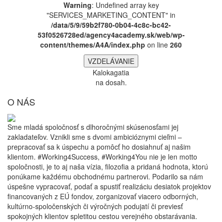
Warning
: Undefined array key
"SERVICES_MARKETING_CONTENT" in
/data/5/9/59b2f780-0b04-4c8c-bc42-
53f0526728ed/agency4academy.sk/web/wp-
content/themes/A4A/index.php
on line
260
VZDELÁVANIE
Kalokagatia
na dosah.
O NÁS
Sme mladá spoločnosť s dlhoročnými skúsenosťami jej
zakladateľov. Vznikli sme s dvomi ambicióznymi cieľmi –
prepracovať sa k úspechu a pomôcť ho dosiahnuť aj našim
klientom. #Working4Success, #Working4You nie je len motto
spoločnosti, je to aj naša vízia, filozofia a pridaná hodnota, ktorú
ponúkame každému obchodnému partnerovi. Podarilo sa nám
úspešne vypracovať, podať a spustiť realizáciu desiatok projektov
financovaných z EÚ fondov, zorganizovať viacero odborných,
kultúrno-spoločenských či výročných podujatí či previesť
spokojných klientov spletitou cestou verejného obstarávania.