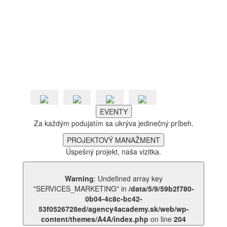
Kompletné vybavenie Vašich požiadaviek je našou
hlavnou prioritou.
Služby poskytujeme 24/7. Odbornosť, profesionalita
a kvalita sú našou vizitkou.
Projektový manažment, nastavenie verejného
obstarávania či príprava podujatí a doplnkové
vzdelávanie pod jednou strechou.
To všetko je A4A - Agency 4 Academy!
EVENTY
Za každým podujatím sa ukrýva jedinečný príbeh.
PROJEKTOVÝ MANAŽMENT
Úspešný projekt, naša vizitka.
Warning
: Undefined array key
"SERVICES_MARKETING" in
/data/5/9/59b2f780-
0b04-4c8c-bc42-
53f0526728ed/agency4academy.sk/web/wp-
content/themes/A4A/index.php
on line
204