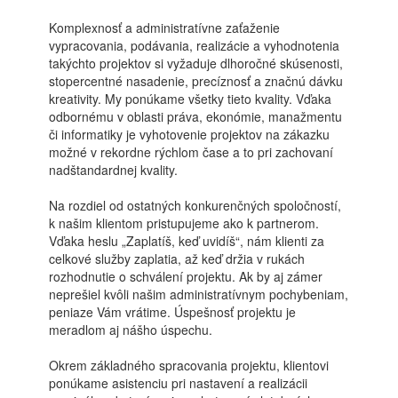
Komplexnosť a administratívne zaťaženie
vypracovania, podávania, realizácie a vyhodnotenia
takýchto projektov si vyžaduje dlhoročné skúsenosti,
stopercentné nasadenie, precíznosť a značnú dávku
kreativity. My ponúkame všetky tieto kvality. Vďaka
odbornému v oblasti práva, ekonómie, manažmentu
či informatiky je vyhotovenie projektov na zákazku
možné v rekordne rýchlom čase a to pri zachovaní
nadštandardnej kvality.
Na rozdiel od ostatných konkurenčných spoločností,
k našim klientom pristupujeme ako k partnerom.
Vďaka heslu „Zaplatíš, keď uvidíš“, nám klienti za
celkové služby zaplatia, až keď držia v rukách
rozhodnutie o schválení projektu. Ak by aj zámer
neprešiel kvôli našim administratívnym pochybeniam,
peniaze Vám vrátime. Úspešnosť projektu je
meradlom aj nášho úspechu.
Okrem základného spracovania projektu, klientovi
ponúkame asistenciu pri nastavení a realizácii