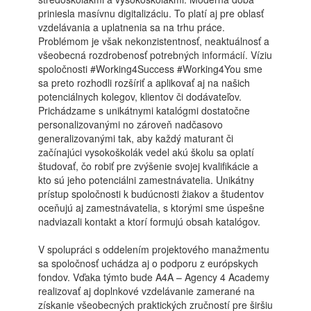
priniesla masívnu digitalizáciu. To platí aj pre oblasť
vzdelávania a uplatnenia sa na trhu práce.
Problémom je však nekonzistentnosť, neaktuálnosť a
všeobecná rozdrobenosť potrebných informácií. Víziu
spoločnosti #Working4Success #Working4You sme
sa preto rozhodli rozšíriť a aplikovať aj na našich
potenciálnych kolegov, klientov či dodávateľov.
Prichádzame s unikátnymi katalógmi dostatočne
personalizovanými no zároveň nadčasovo
generalizovanými tak, aby každý maturant či
začínajúci vysokoškolák vedel akú školu sa oplatí
študovať, čo robiť pre zvýšenie svojej kvalifikácie a
kto sú jeho potenciálni zamestnávatelia. Unikátny
prístup spoločnosti k budúcnosti žiakov a študentov
oceňujú aj zamestnávatelia, s ktorými sme úspešne
nadviazali kontakt a ktorí formujú obsah katalógov.
V spolupráci s oddelením projektového manažmentu
sa spoločnosť uchádza aj o podporu z európskych
fondov. Vďaka týmto bude A4A – Agency 4 Academy
realizovať aj doplnkové vzdelávanie zamerané na
získanie všeobecných praktických zručností pre širšiu