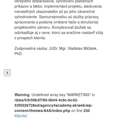
verejného obstarávania, vyhotovení platobných
príkazov a faktúr, implementácii projektu, sledovania
merateľných ukazovateľov až po jeho záverečné
vyhodnotenie. Samozrejmosťou sú služby prípravy,
spracovania a podania (vrátane tlače a doručenia)
projektového zámeru. Komplexnosť služieb sa
odzrkadľuje aj v cene, ktorú sa snažíme nastaviť vždy
v prospech klienta.
Zodpovedná osoba: JUDr. Mgr. Vladislav Mičátek,
PhD.
X
Warning
: Undefined array key "MARKETING" in
/data/5/9/59b2f780-0b04-4c8c-bc42-
53f0526728ed/agency4academy.sk/web/wp-
content/themes/A4A/index.php
on line
230
Kliknite!