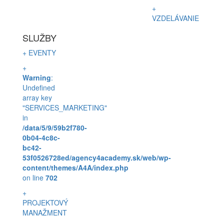
+
VZDELÁVANIE
SLUŽBY
+ EVENTY
+
Warning
:
Undefined
array key
"SERVICES_MARKETING"
in
/data/5/9/59b2f780-
0b04-4c8c-
bc42-
53f0526728ed/agency4academy.sk/web/wp-
content/themes/A4A/index.php
on line
702
+
PROJEKTOVÝ
MANAŽMENT