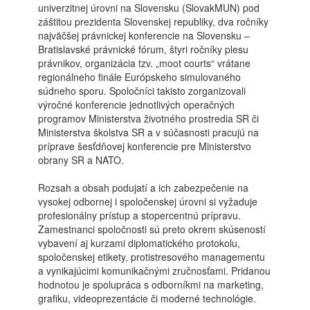
univerzitnej úrovni na Slovensku (SlovakMUN) pod
záštitou prezidenta Slovenskej republiky, dva ročníky
najväčšej právnickej konferencie na Slovensku –
Bratislavské právnické fórum, štyri ročníky plesu
právnikov, organizácia tzv. „moot courts“ vrátane
regionálneho finále Európskeho simulovaného
súdneho sporu. Spoločníci takisto zorganizovali
výročné konferencie jednotlivých operačných
programov Ministerstva životného prostredia SR či
Ministerstva školstva SR a v súčasnosti pracujú na
príprave šesťdňovej konferencie pre Ministerstvo
obrany SR a NATO.
Rozsah a obsah podujatí a ich zabezpečenie na
vysokej odbornej i spoločenskej úrovni si vyžaduje
profesionálny prístup a stopercentnú prípravu.
Zamestnanci spoločnosti sú preto okrem skúseností
vybavení aj kurzami diplomatického protokolu,
spoločenskej etikety, protistresového managementu
a vynikajúcimi komunikačnými zručnosťami. Pridanou
hodnotou je spolupráca s odborníkmi na marketing,
grafiku, videoprezentácie či moderné technológie.