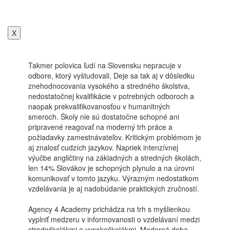
X
Takmer polovica ľudí na Slovensku nepracuje v
odbore, ktorý vyštudovali. Deje sa tak aj v dôsledku
znehodnocovania vysokého a stredného školstva,
nedostatočnej kvalifikácie v potrebných odboroch a
naopak prekvalifikovanosťou v humanitných
smeroch. Školy nie sú dostatočne schopné ani
pripravené reagovať na moderný trh práce a
požiadavky zamestnávateľov. Kritickým problémom je
aj znalosť cudzích jazykov. Napriek intenzívnej
výučbe angličtiny na základných a stredných školách,
len 14% Slovákov je schopných plynulo a na úrovni
komunikovať v tomto jazyku. Výrazným nedostatkom
vzdelávania je aj nadobúdanie praktických zručností.
Agency 4 Academy prichádza na trh s myšlienkou
vyplniť medzeru v informovanosti o vzdelávaní medzi
stredoškolákmi a vysokoškolákmi. Moderná doba