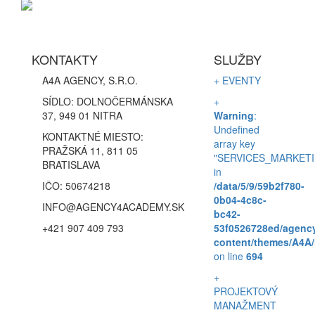
KONTAKTY
SLUŽBY
A4A AGENCY, S.R.O.
+ EVENTY
SÍDLO: DOLNOČERMÁNSKA
+
37, 949 01 NITRA
Warning
:
Undefined
KONTAKTNÉ MIESTO:
array key
PRAŽSKÁ 11, 811 05
"SERVICES_MARKETI
BRATISLAVA
in
IČO: 50674218
/data/5/9/59b2f780-
0b04-4c8c-
INFO@AGENCY4ACADEMY.SK
bc42-
+421 907 409 793
53f0526728ed/agenc
content/themes/A4A/
on line
694
+
PROJEKTOVÝ
MANAŽMENT