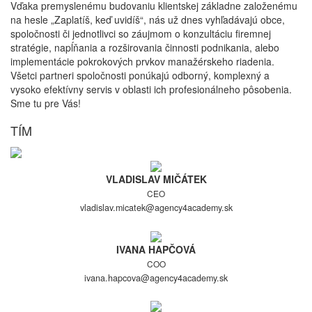
Vďaka premyslenému budovaniu klientskej základne založenému
na hesle „Zaplatíš, keď uvidíš“, nás už dnes vyhľadávajú obce,
spoločnosti či jednotlivci so záujmom o konzultáciu firemnej
stratégie, napĺňania a rozširovania činnosti podnikania, alebo
implementácie pokrokových prvkov manažérskeho riadenia.
Všetci partneri spoločnosti ponúkajú odborný, komplexný a
vysoko efektívny servis v oblasti ich profesionálneho pôsobenia.
Sme tu pre Vás!
TÍM
VLADISLAV MIČÁTEK
CEO
vladislav.micatek@agency4academy.sk
IVANA HAPČOVÁ
COO
ivana.hapcova@agency4academy.sk