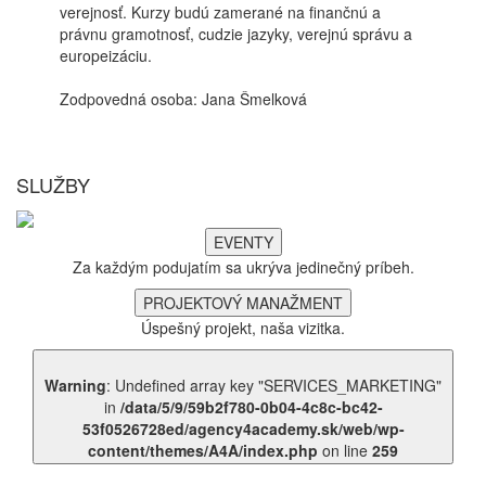
verejnosť. Kurzy budú zamerané na finančnú a
právnu gramotnosť, cudzie jazyky, verejnú správu a
europeizáciu.
Zodpovedná osoba: Jana Šmelková
SLUŽBY
EVENTY
Za každým podujatím sa ukrýva jedinečný príbeh.
PROJEKTOVÝ MANAŽMENT
Úspešný projekt, naša vizitka.
Warning
: Undefined array key "SERVICES_MARKETING"
in
/data/5/9/59b2f780-0b04-4c8c-bc42-
53f0526728ed/agency4academy.sk/web/wp-
content/themes/A4A/index.php
on line
259