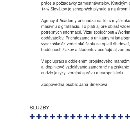
práce a požiadavky zamestnávateľov. Kritickým p
14% Slovákov je schopných plynulo a na úrovni 
Agency 4 Academy prichádza na trh s myšlienko
masívnu digitalizáciu. To platí aj pre oblasť v
potrebných informácií. Víziu spoločnosti #Workin
dodávateľov. Prichádzame s unikátnymi katalógm
vysokoškolák vedel akú školu sa oplatí študovať, 
budúcnosti žiakov a študentov oceňujú aj zamest
V spolupráci s oddelením projektového manažm
aj doplnkové vzdelávanie zamerané na získanie 
cudzie jazyky, verejnú správu a europeizáciu.
Zodpovedná osoba: Jana Šmelková
SLUŽBY