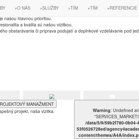
CCESS, #WORKING4YOU
BY
+O NÁS
+SLUŽBY
+TÍM
+TÍM
+REFERENCIE
e našou hlavnou prioritou.
sionalita a kvalita sú našou vizitkou.
ho obstarávania či príprava podujatí a doplnkové vzdelávanie pod je
, #WORKING4YOU
hlavnou prioritou.
 a kvalita sú našou vizitkou.
arávania či príprava podujatí a doplnkové vzdelávanie pod jednou str
ROJEKTOVÝ MANAŽMENT
Warning
: Undefined array key
spešný projekt, naša vizitka.
"SERVICES_MARKETIN
/data/5/9/59b2f780-0b04-
53f0526728ed/agency4acade
content/themes/A4A/index.