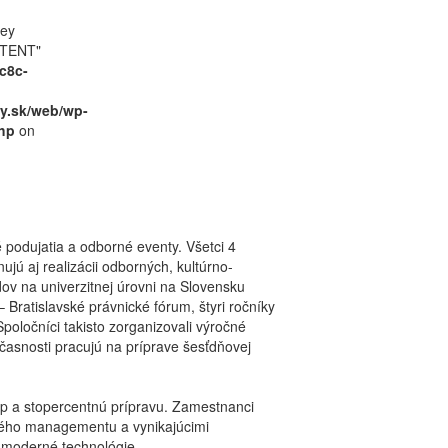
key
TENT"
c8c-
y.sk/web/wp-
hp
on
podujatia a odborné eventy. Všetci 4
ujú aj realizácii odborných, kultúrno-
ov na univerzitnej úrovni na Slovensku
 Bratislavské právnické fórum, štyri ročníky
poločníci takisto zorganizovali výročné
časnosti pracujú na príprave šesťdňovej
tup a stopercentnú prípravu. Zamestnanci
sového managementu a vynikajúcimi
i moderné technológie.