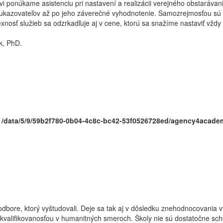
i ponúkame asistenciu pri nastavení a realizácii verejného obstarávani
 ukazovateľov až po jeho záverečné vyhodnotenie. Samozrejmosťou sú s
nosť služieb sa odzrkadľuje aj v cene, ktorú sa snažíme nastaviť vždy 
k, PhD.
n
/data/5/9/59b2f780-0b04-4c8c-bc42-53f0526728ed/agency4acade
odbore, ktorý vyštudovali. Deje sa tak aj v dôsledku znehodnocovania 
ekvalifikovanosťou v humanitných smeroch. Školy nie sú dostatočne sc