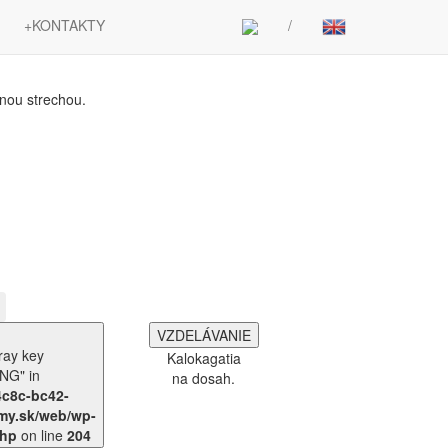
+KONTAKTY
/
dnou strechou.
echou.
VZDELÁVANIE
Kalokagatia
G" in
na dosah.
4c8c-bc42-
my.sk/web/wp-
php
on line
204