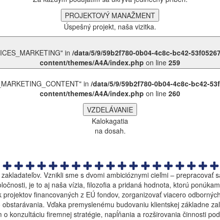
PROJEKTOVÝ MANAŽMENT
Úspešný projekt, naša vizitka.
ERVICES_MARKETING" in
/data/5/9/59b2f780-0b04-4c8c-bc42-53f052
content/themes/A4A/index.php
on line
259
CES_MARKETING_CONTENT" in
/data/5/9/59b2f780-0b04-4c8c-bc42-5
content/themes/A4A/index.php
on line
260
VZDELÁVANIE
Kalokagatia
na dosah.
zakladateľov. Vznikli sme s dvomi ambicióznymi cieľmi – prepracovať 
očnosti, je to aj naša vízia, filozofia a pridaná hodnota, ktorú pon
ok projektov financovaných z EÚ fondov, zorganizovať viacero odborných
ho obstarávania. Vďaka premyslenému budovaniu klientskej základne za
m o konzultáciu firemnej stratégie, napĺňania a rozširovania činnosti 