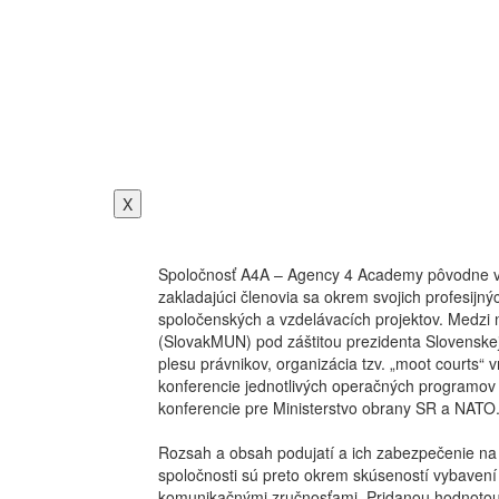
X
Spoločnosť A4A – Agency 4 Academy pôvodne vzn
zakladajúci členovia sa okrem svojich profesijný
spoločenských a vzdelávacích projektov. Medzi 
(SlovakMUN) pod záštitou prezidenta Slovenskej 
plesu právnikov, organizácia tzv. „moot courts“
konferencie jednotlivých operačných programov M
konferencie pre Ministerstvo obrany SR a NATO
Rozsah a obsah podujatí a ich zabezpečenie na v
spoločnosti sú preto okrem skúseností vybavení 
komunikačnými zručnosťami. Pridanou hodnotou j