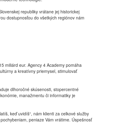
venskej republiky vrátane jej historickej
obrou dostupnosťou do všetkých regiónov nám
ne 15 miliárd eur. Agency 4 Academy pomáha
ltúrny a kreatívny priemysel, stimulovať
aduje dlhoročné skúsenosti, stopercentné
 ekonómie, manažmentu či informatiky je
íš, keď uvidíš“, nám klienti za celkové služby
nym pochybeniam, peniaze Vám vrátime. Úspešnosť