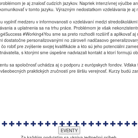
roblémom je aj znalosť cudzích jazykov. Napriek intenzívnej výučbe ang
komunikovať v tomto jazyku. Výrazným nedostatkom vzdelávania je aj 
u vyplniť medzeru v informovanosti o vzdelávaní medzi stredoškolákmi
zdelávania a uplatnenia sa na trhu práce. Problémom je však nekonziste
g4Success #Working4You sme sa preto rozhodli rozšíriť a aplikovať aj n
i dostatočne personalizovanými no zároveň nadčasovo generalizovaným
čo robiť pre zvýšenie svojej kvalifikácie a kto sú jeho potenciálni zame
návatelia, s ktorými sme úspešne nadviazali kontakt a ktorí formujú o
entu sa spoločnosť uchádza aj o podporu z európskych fondov. Vďaka
všeobecných praktických zručností pre širšiu verejnosť. Kurzy budú z
EVENTY
Za každým podujatím sa ukrýva jedinečný príbeh.