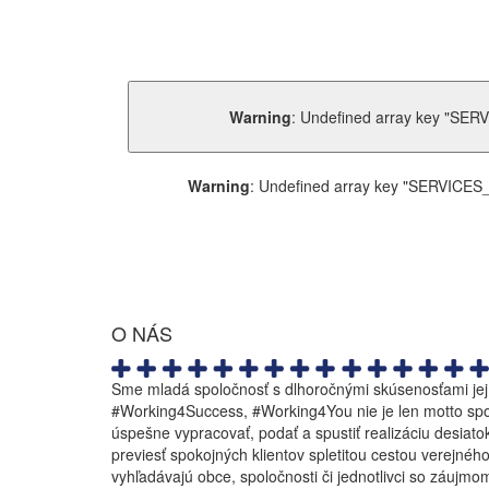
Warning
: Undefined array key "S
Warning
: Undefined array key "SERVI
O NÁS
Sme mladá spoločnosť s dlhoročnými skúsenosťami jej 
#Working4Success, #Working4You nie je len motto spol
úspešne vypracovať, podať a spustiť realizáciu desiat
previesť spokojných klientov spletitou cestou verejné
vyhľadávajú obce, spoločnosti či jednotlivci so záujmo