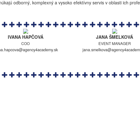
núkajú odborný, komplexný a vysoko efektívny servis v oblasti ich pro
IVANA HAPČOVÁ
JANA ŠMELKOVÁ
COO
EVENT MANAGER
na.hapcova@agency4academy.sk
jana.smelkova@agency4academ