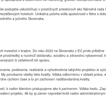
 podujatia uskutočňujú v prestížnych priestoroch ako Národná rada Slo
viezdičkových hoteloch. Unikátna poloha sídla spoločnosti v Nitre s d
tredného a južného Slovenska.
ch investícií v krajine. Do roku 2020 na Slovensko z EÚ príde približ
prostriedky a rozvinúť občiansku, sociálnu a zdravotnú vybavenosť, ku
erejných či zefektívniť ich správu.
vania, podávania, realizácie a vyhodnotenia takýchto projektov si vyž
. My ponúkame všetky tieto kvality. Vďaka odbornému v oblasti práva,
dne rýchlom čase a to pri zachovaní nadštandardnej kvality.
tí, k našim klientom pristupujeme ako k partnerom. Vďaka heslu „Zaplat
chválení projektu. Ak by aj zámer neprešiel kvôli našim administratív