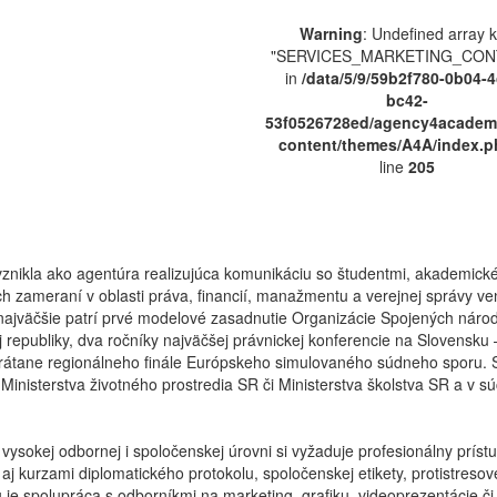
Warning
: Undefined array 
"SERVICES_MARKETING_CON
in
/data/5/9/59b2f780-0b04-4
bc42-
53f0526728ed/agency4academ
content/themes/A4A/index.p
line
205
ikla ako agentúra realizujúca komunikáciu so študentmi, akademické 
ch zameraní v oblasti práva, financií, manažmentu a verejnej správy ven
najväčšie patrí prvé modelové zasadnutie Organizácie Spojených národ
republiky, dva ročníky najväčšej právnickej konferencie na Slovensku –
 vrátane regionálneho finále Európskeho simulovaného súdneho sporu. S
inisterstva životného prostredia SR či Ministerstva školstva SR a v sú
.
ysokej odbornej i spoločenskej úrovni si vyžaduje profesionálny prís
aj kurzami diplomatického protokolu, spoločenskej etikety, protistre
e spolupráca s odborníkmi na marketing, grafiku, videoprezentácie č