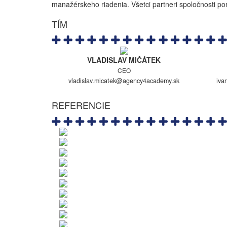
manažérskeho riadenia. Všetci partneri spoločnosti po
TÍM
VLADISLAV MIČÁTEK
CEO
vladislav.micatek@agency4academy.sk
iva
REFERENCIE