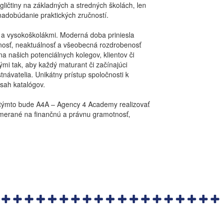
ličtiny na základných a stredných školách, len
nadobúdanie praktických zručností.
 a vysokoškolákmi. Moderná doba priniesla
ntnosť, neaktuálnosť a všeobecná rozdrobenosť
a našich potenciálnych kolegov, klientov či
i tak, aby každý maturant či začínajúci
stnávatelia. Unikátny prístup spoločnosti k
bsah katalógov.
 týmto bude A4A – Agency 4 Academy realizovať
amerané na finančnú a právnu gramotnosť,