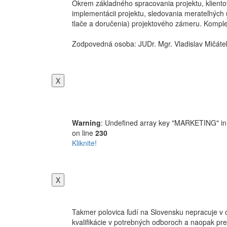
Okrem základného spracovania projektu, klientov
implementácii projektu, sledovania merateľných
tlače a doručenia) projektového zámeru. Komplex
Zodpovedná osoba: JUDr. Mgr. Vladislav Mičáte
X
Warning
: Undefined array key "MARKETING" i
on line
230
Kliknite!
X
Takmer polovica ľudí na Slovensku nepracuje v 
kvalifikácie v potrebných odboroch a naopak pr