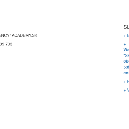
S
ENCY4ACADEMY.SK
+ 
09 793
+
Wa
"S
0b
53
co
+ 
+ 