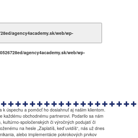
6728ed/agency4academy.sk/web/wp-
3f0526728ed/agency4academy.sk/web/wp-
sa k úspechu a pomôcť ho dosiahnuť aj našim klientom.
úkame každému obchodnému partnerovi. Podarilo sa nám
, kultúrno-spoločenských či výročných podujatí či
loženému na hesle „Zaplatíš, keď uvidíš“, nás už dnes
podnikania, alebo implementácie pokrokových prvkov