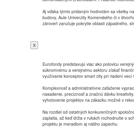
Aj vďaka týmto pridaným hodnotám sa všetky naše
budovy, Aule Univerzity Komenského či v štvorh
zároveň zaručuje pokrytie oblasti západného, s
X
Eurofondy predstavujú viac ako polovicu verejný
súkromnému a verejnému sektoru získať finančné 
využívanie konceptov smart city pri riadení vecí v
Komplexnosť a administratívne zaťaženie vypraco
nasadenie, precíznosť a značnú dávku kreativity
vyhotovenie projektov na zákazku možné v rekor
Na rozdiel od ostatných konkurenčných spoločnos
zaplatia, až keď držia v rukách rozhodnutie o s
projektu je meradlom aj nášho úspechu.