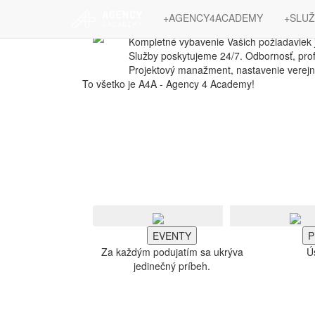
#WORKING4SU
+AGENCY4ACADEMY
+SLUŽ
Kompletné vybavenie Vašich požiadaviek j
Služby poskytujeme 24/7. Odbornosť, profe
Projektový manažment, nastavenie verejné
To všetko je A4A - Agency 4 Academy!
#WORKING4SUCCESS
Kompletné vybavenie Vašich požiadaviek je našou 
Služby poskytujeme 24/7. Odbornosť, profesionalita
Projektový manažment, nastavenie verejného obst
To všetko je A4A - Agency 4 Academy!
EVENTY
P
Za každým podujatím sa ukrýva
Ú
jedinečný príbeh.