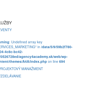
LUŽBY
EVENTY
rning
: Undefined array key
ERVICES_MARKETING" in
/data/5/9/59b2f780-
04-4c8c-bc42-
f0526728ed/agency4academy.sk/web/wp-
ntent/themes/A4A/index.php
on line
694
PROJEKTOVÝ MANAŽMENT
VZDELÁVANIE