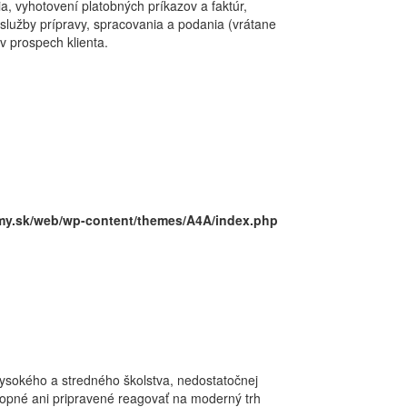
a, vyhotovení platobných príkazov a faktúr,
lužby prípravy, spracovania a podania (vrátane
v prospech klienta.
my.sk/web/wp-content/themes/A4A/index.php
vysokého a stredného školstva, nedostatočnej
hopné ani pripravené reagovať na moderný trh